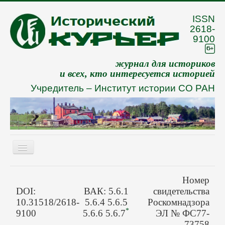
ISSN
2618-
9100
журнал для историков
и всех, кто интересуется историей
Учредитель –
Институт истории СО РАН
Включить/
выключить
навигацию
Eng
Номер
О журнале
DOI:
ВАК: 5.6.1
свидетельства
10.31518/2618-
5.6.4 5.6.5
Роскомнадзора
Архив
*
9100
5.6.6 5.6.7
ЭЛ № ФС77-
73758