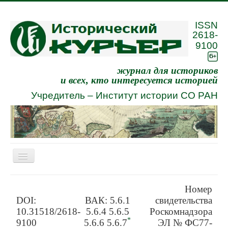
ISSN
2618-
9100
журнал для историков
и всех, кто интересуется историей
Учредитель –
Институт истории СО РАН
Включить/
выключить
навигацию
Eng
Номер
DOI:
ВАК: 5.6.1
свидетельства
О журнале
10.31518/2618-
5.6.4 5.6.5
Роскомнадзора
Архив
*
9100
5.6.6 5.6.7
ЭЛ № ФС77-