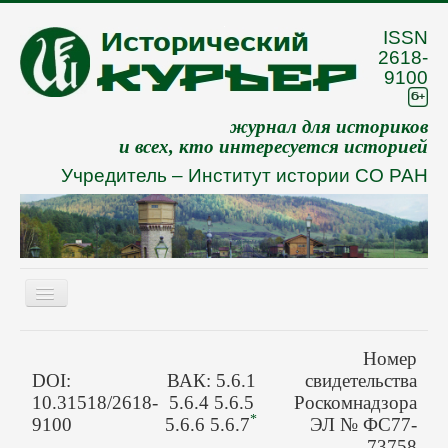
ISSN
2618-
9100
журнал для историков
и всех, кто интересуется историей
Учредитель –
Институт истории СО РАН
Включить/
выключить
навигацию
Eng
Номер
О журнале
DOI:
ВАК: 5.6.1
свидетельства
10.31518/2618-
5.6.4 5.6.5
Роскомнадзора
Архив
*
9100
5.6.6 5.6.7
ЭЛ № ФС77-
73758