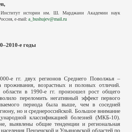
в,
, Институт истории им. Ш. Марджани Академии наук
оссия, e-mail:
a_bushujev@mail.ru
0–2010-е годы
000-е гг. двух регионов Среднего Поволжья –
та проживания, возрастных и половых отличий.
й области в 1990-е гг. произошел рост общего
зволило переломить негативный эффект первого
риваемого периода была выше, чем в соседней
егиону, но и среднероссийской. Большое внимание
ународной классификацией болезней (МКБ-10).
вне, выявлены общие тенденции и региональная
 населения Пензенской и Ульяновской областей по