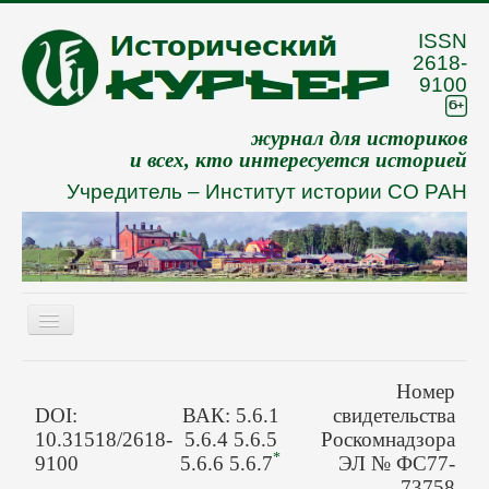
ISSN
2618-
9100
журнал для историков
и всех, кто интересуется историей
Учредитель –
Институт истории СО РАН
Включить/
выключить
навигацию
Eng
Номер
О журнале
DOI:
ВАК: 5.6.1
свидетельства
10.31518/2618-
5.6.4 5.6.5
Роскомнадзора
Архив
*
9100
5.6.6 5.6.7
ЭЛ № ФС77-
73758