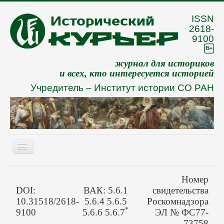
ISSN
2618-
9100
журнал для историков
и всех, кто интересуется историей
Учредитель –
Институт истории СО РАН
Включить/
выключить
навигацию
Eng
Номер
О журнале
DOI:
ВАК: 5.6.1
свидетельства
10.31518/2618-
5.6.4 5.6.5
Роскомнадзора
Архив
*
9100
5.6.6 5.6.7
ЭЛ № ФС77-
73758