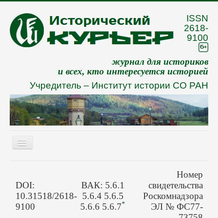
ISSN
2618-
9100
журнал для историков
и всех, кто интересуется историей
Учредитель –
Институт истории СО РАН
Включить/
выключить
навигацию
Eng
Номер
О журнале
DOI:
ВАК: 5.6.1
свидетельства
10.31518/2618-
5.6.4 5.6.5
Роскомнадзора
Архив
*
9100
5.6.6 5.6.7
ЭЛ № ФС77-
73758