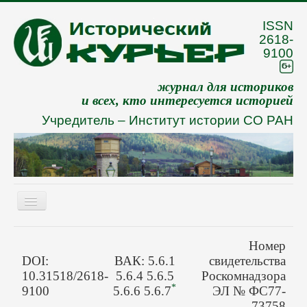
ISSN
2618-
9100
журнал для историков
и всех, кто интересуется историей
Учредитель –
Институт истории СО РАН
Включить/
выключить
навигацию
Eng
Номер
О журнале
DOI:
ВАК: 5.6.1
свидетельства
10.31518/2618-
5.6.4 5.6.5
Роскомнадзора
Архив
*
9100
5.6.6 5.6.7
ЭЛ № ФС77-
73758