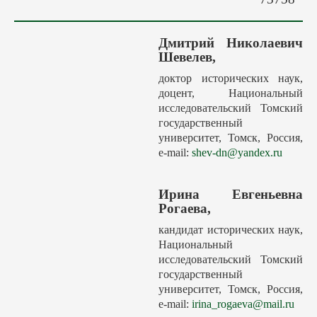
Авторам
Грядущие выпуски
Дмитрий Николаевич
Этика
Шевелев,
Редакция
доктор исторических наук,
доцент, Национальный
Поиск
исследовательский Томский
Контакты
государственный
университет, Томск, Россия,
e-mail:
shev-dn@yandex.ru
Ирина Евгеньевна
Рогаева,
кандидат исторических наук,
Национальный
исследовательский Томский
государственный
университет, Томск, Россия,
e-mail:
irina_rogaeva@mail.ru