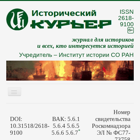
ISSN
2618-
9100
журнал для историков
и всех, кто интересуется историей
Учредитель –
Институт истории СО РАН
Включить/
выключить
навигацию
Eng
Номер
О журнале
DOI:
ВАК: 5.6.1
свидетельства
10.31518/2618-
5.6.4 5.6.5
Роскомнадзора
Архив
*
9100
5.6.6 5.6.7
ЭЛ № ФС77-
73758